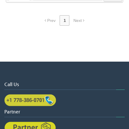
Prev
1
Next
Call Us
Partner